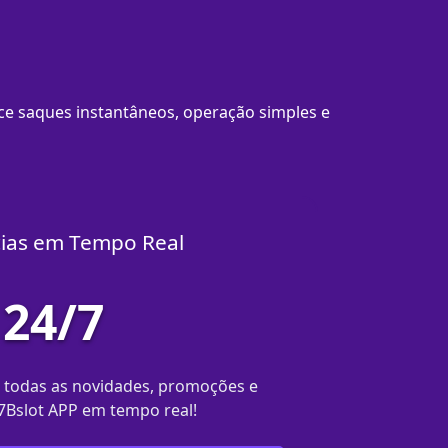
m
ce saques instantâneos, operação simples e
cias em Tempo Real
24/7
e todas as novidades, promoções e
7Bslot APP em tempo real!