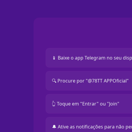
📱 Baixe o app Telegram no seu disp
🔍 Procure por "@78TT APPOficial"
👆 Toque em "Entrar" ou "Join"
🔔 Ative as notificações para não p