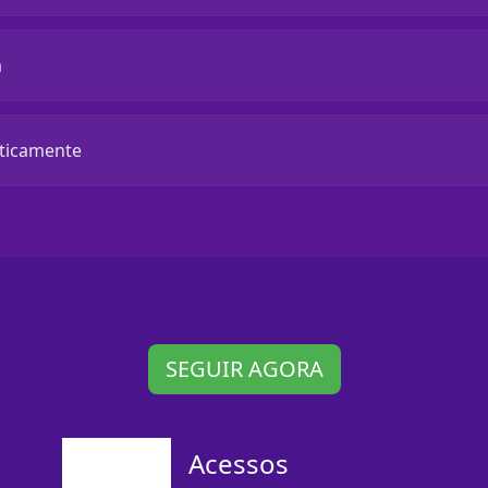
a
aticamente
SEGUIR AGORA
Acessos