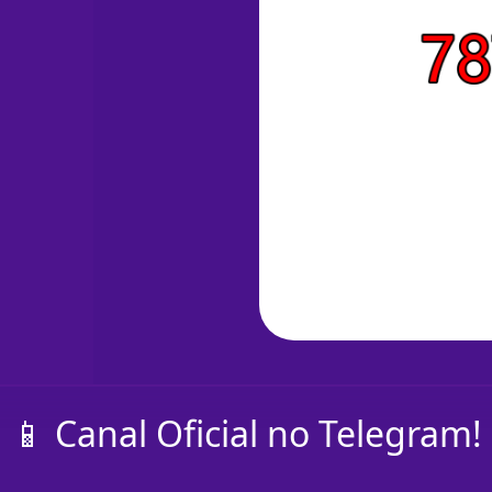
📱 Canal Oficial no Telegram!