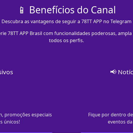
📱 Benefícios do Canal
Descubra as vantagens de seguir a 78TT APP no Telegram
rie 78TT APP Brasil com funcionalidades poderosas, ampla
todos os perfis.
sivos
📢 Notí
m, promoções especiais
Fique por dentro d
s únicos!
eventos da