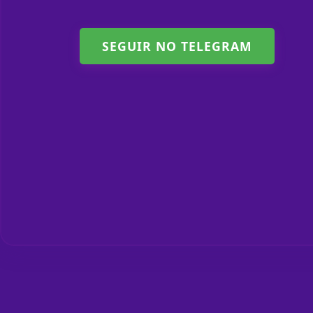
SEGUIR NO TELEGRAM