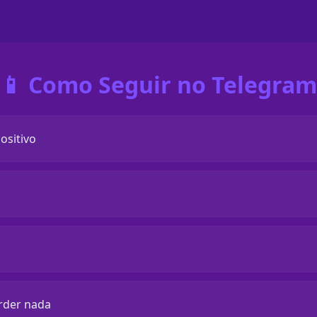
📱 Como Seguir no Telegram
ositivo
erder nada