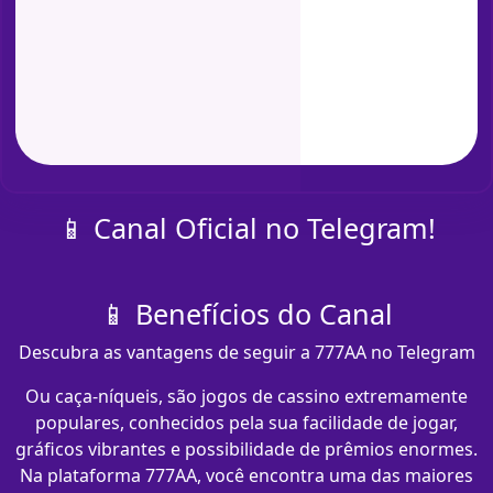
📱 Canal Oficial no Telegram!
📱 Benefícios do Canal
Descubra as vantagens de seguir a 777AA no Telegram
Ou caça-níqueis, são jogos de cassino extremamente
populares, conhecidos pela sua facilidade de jogar,
gráficos vibrantes e possibilidade de prêmios enormes.
Na plataforma 777AA, você encontra uma das maiores