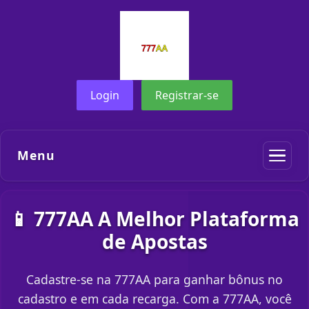
Login
Registrar-se
Menu
📱 777AA A Melhor Plataforma
de Apostas
Cadastre-se na 777AA para ganhar bônus no
cadastro e em cada recarga. Com a 777AA, você