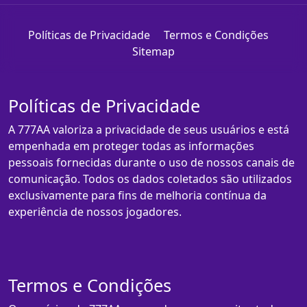
Políticas de Privacidade
Termos e Condições
Sitemap
Políticas de Privacidade
A 777AA valoriza a privacidade de seus usuários e está
empenhada em proteger todas as informações
pessoais fornecidas durante o uso de nossos canais de
comunicação. Todos os dados coletados são utilizados
exclusivamente para fins de melhoria contínua da
experiência de nossos jogadores.
Termos e Condições