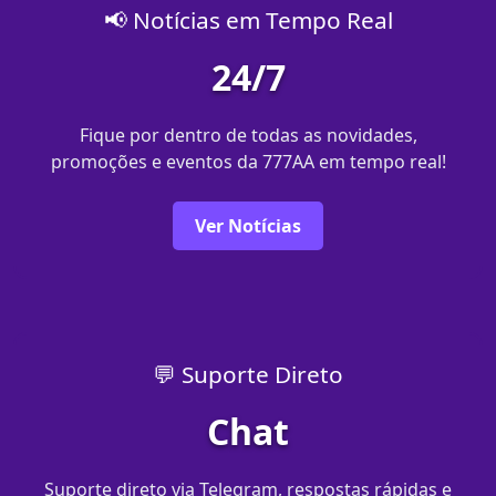
📢 Notícias em Tempo Real
24/7
Fique por dentro de todas as novidades,
promoções e eventos da 777AA em tempo real!
Ver Notícias
💬 Suporte Direto
Chat
Suporte direto via Telegram, respostas rápidas e