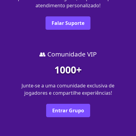
atendimento personalizado!
Falar Suporte
👥 Comunidade VIP
1000+
Junte-se a uma comunidade exclusiva de
jogadores e compartilhe experiências!
Entrar Grupo