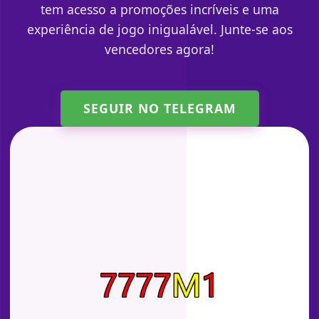
tem acesso a promoções incríveis e uma
experiência de jogo inigualável. Junte-se aos
vencedores agora!
SEGUIR NO TELEGRAM