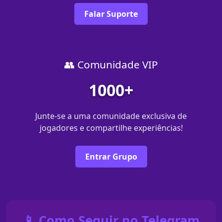
Falar Suporte
👥 Comunidade VIP
1000+
Junte-se a uma comunidade exclusiva de
jogadores e compartilhe experiências!
Entrar Grupo
📱 Como Seguir no Telegram