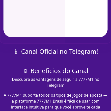
📱 Canal Oficial no Telegram!
📱 Benefícios do Canal
Descubra as vantagens de seguir a 7777M1 no
Telegram
A 7777M1 suporta todos os tipos de jogos de aposta —
a plataforma 7777M1 Brasil é fácil de usar, com
interface intuitiva para que você aproveite cada