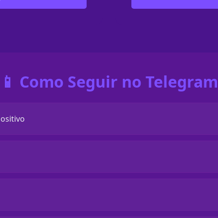
📱 Como Seguir no Telegram
ositivo