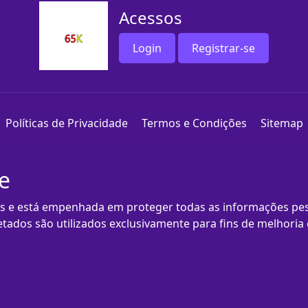
Acessos
Login
Registrar-se
Políticas de Privacidade
Termos e Condições
Sitemap
de
ios e está empenhada em proteger todas as informações pe
tados são utilizados exclusivamente para fins de melhoria