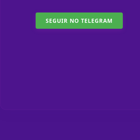
SEGUIR NO TELEGRAM