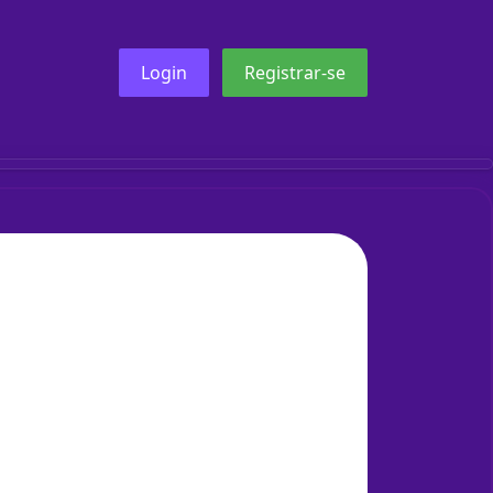
Login
Registrar-se