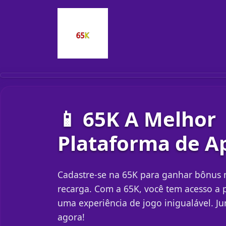
📱 65K A Melhor
Plataforma de A
Cadastre-se na 65K para ganhar bônus 
recarga. Com a 65K, você tem acesso a 
uma experiência de jogo inigualável. J
agora!