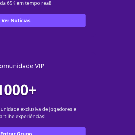
 da 65K em tempo real!
Ver Notícias
Comunidade VIP
1000+
unidade exclusiva de jogadores e
rtilhe experiências!
Entrar Grupo