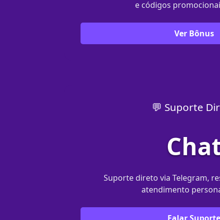
e códigos promocionai
Ver Bônus
💬 Suporte Di
Cha
Suporte direto via Telegram, r
atendimento persona
Falar Suport