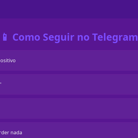
📱 Como Seguir no Telegram
ositivo
"
erder nada