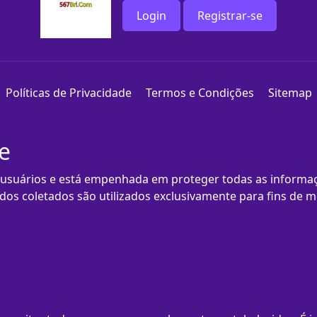
Login
Registrar-se
Políticas de Privacidade
Termos e Condições
Sitemap
de
s usuários e está empenhada em proteger todas as informa
os coletados são utilizados exclusivamente para fins de m