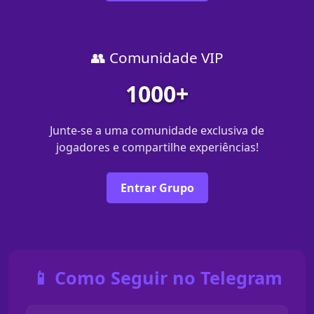
👥 Comunidade VIP
1000+
Junte-se a uma comunidade exclusiva de
jogadores e compartilhe experiências!
Entrar Grupo
📱 Como Seguir no Telegram