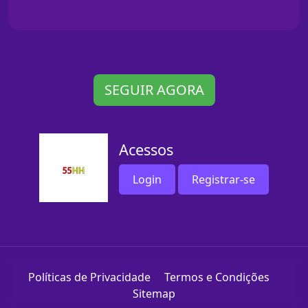
SEGUIR AGORA
Acessos
Login
Registrar-se
Políticas de Privacidade
Termos e Condições
Sitemap