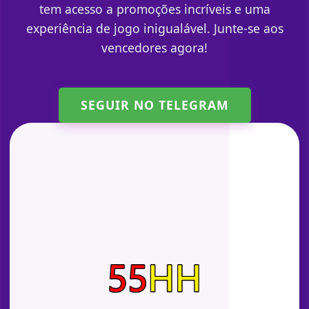
tem acesso a promoções incríveis e uma
experiência de jogo inigualável. Junte-se aos
vencedores agora!
SEGUIR NO TELEGRAM