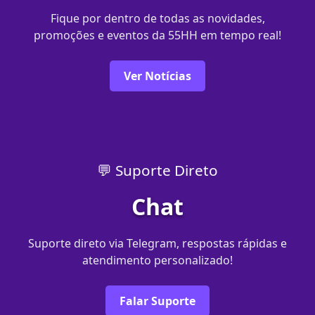
Fique por dentro de todas as novidades,
promoções e eventos da 55HH em tempo real!
Ver Notícias
💬 Suporte Direto
Chat
Suporte direto via Telegram, respostas rápidas e
atendimento personalizado!
Falar Suporte