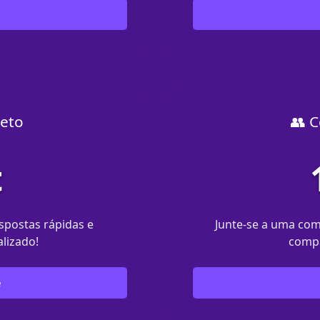
reto
👥 
t
espostas rápidas e
Junte-se a uma com
lizado!
compa
e