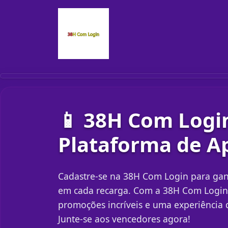
📱 38H Com Logi
Plataforma de A
Cadastre-se na 38H Com Login para gan
em cada recarga. Com a 38H Com Login,
promoções incríveis e uma experiência d
Junte-se aos vencedores agora!