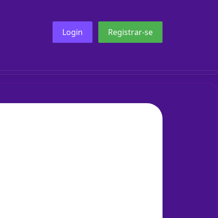
Login
Registrar-se