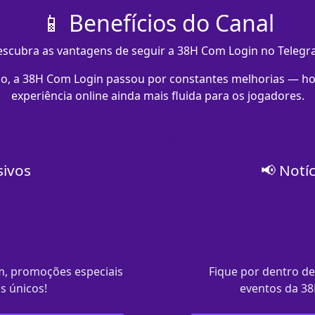
📱 Benefícios do Canal
scubra as vantagens de seguir a 38H Com Login no Teleg
, a 38H Com Login passou por constantes melhorias — ho
experiência online ainda mais fluida para os jogadores.
sivos
📢 Notí
m, promoções especiais
Fique por dentro d
s únicos!
eventos da 38