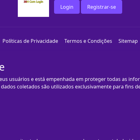
Login
Registrar-se
Políticas de Privacidade
Termos e Condições
Sitemap
de
 seus usuários e está empenhada em proteger todas as info
dados coletados são utilizados exclusivamente para fins d