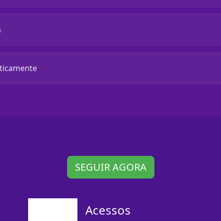
a
aticamente
SEGUIR AGORA
Acessos