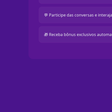
💬 Participe das conversas e interaj
🎁 Receba bônus exclusivos autom